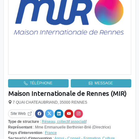
TÉLÉPHONE
MESSAGE
Maison Internationale de Rennes (MIR)
7 QUAI CHATEAUBRIAND, 35000 RENNES
Site Web
Type de structure
:
Réseau, collectif associatif
Représentant
: Mme Emmanuelle Berthinier-Brié (Directrice)
Pays d’intervention
:
France
Secteur(s) d'intervention
:
Appui - Conseil - Formation
,
Culture
,