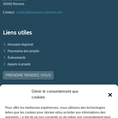
35000 Rennes
Contact :
contact@bretagne-solidaire.bzh
Liens utiles
Annuaire régional
Panorama des projets
Événements
Appels à projets
PRENDRE RENDEZ-VOUS
Gérer le consentement aux
cookies
Pour offrir les meilleures expériences, nous utilisons des technologies
telles que les cookies pour stocker et/ou accéder aux informations des
appareils. Le fait de ne pas consentir ou de retirer son consentement peut