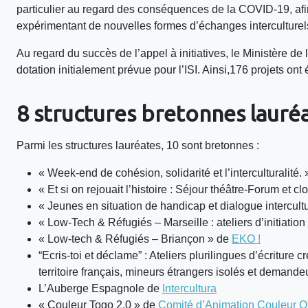
particulier au regard des conséquences de la COVID-19, afin
expérimentant de nouvelles formes d’échanges interculturel
Au regard du succès de l’appel à initiatives, le Ministère d
dotation initialement prévue pour l’ISI. Ainsi,176 projets on
8 structures bretonnes lauréa
Parmi les structures lauréates, 10 sont bretonnes :
« Week-end de cohésion, solidarité et l’interculturalité. 
« Et si on rejouait l’histoire : Séjour théâtre-Forum et 
« Jeunes en situation de handicap et dialogue intercultu
« Low-Tech & Réfugiés – Marseille : ateliers d’initiatio
« Low-tech & Réfugiés – Briançon » de
EKO !
“Ecris-toi et déclame” : Ateliers plurilingues d’écriture 
territoire français, mineurs étrangers isolés et demande
L’Auberge Espagnole de
Intercultura
« Couleur Togo 2.0 » de
Comité d’Animation Couleur Qu