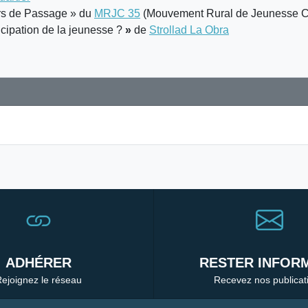
urs de Passage » du
MRJC 35
(Mouvement Rural de Jeunesse C
ncipation de la jeunesse ?
»
de
Strollad La Obra
ADHÉRER
RESTER INFORM
ejoignez le réseau
Recevez nos publicat