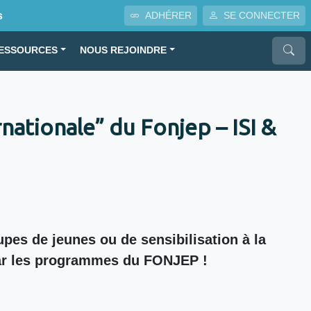
s
ADHÉRER
SE CONNECTER
ESSOURCES
NOUS REJOINDRE
rnationale” du Fonjep – ISI &
pes de jeunes ou de sensibilisation à la
s par les programmes du FONJEP !