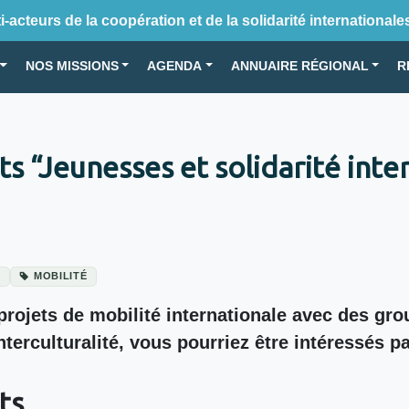
-acteurs de la coopération et de la solidarité internationale
NOS MISSIONS
AGENDA
ANNUAIRE RÉGIONAL
R
s “Jeunesses et solidarité inte
E
MOBILITÉ
ojets de mobilité internationale avec des grou
l’interculturalité, vous pourriez être intéressé
ts