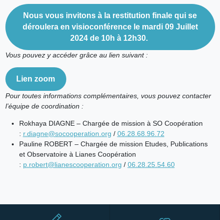
Nous vous invitons à la restitution finale qui se
déroulera en visioconférence le mardi 09 Juillet
2024 de 10h à 12h30.
Vous pouvez y accéder grâce au lien suivant :
Lien zoom
Pour toutes informations complémentaires, vous pouvez contacter
l’équipe de coordination :
Rokhaya DIAGNE – Chargée de mission à SO Coopération
:
r.diagne@socooperation.org
/
06.28.68.96.72
Pauline ROBERT – Chargée de mission Etudes, Publications
et Observatoire à Lianes Coopération
:
p.robert@lianescooperation.org
/
06.28.25.54.60