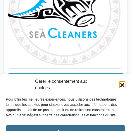
MESSAGE
Gérer le consentement aux
The SeaCleaners (TSC)
cookies
10 RUE DE LA DRISSE, 56470 LA TRINITÉ-SUR-MER
Pour offrir les meilleures expériences, nous utilisons des technologies
Antenne d'association nationale
telles que les cookies pour stocker et/ou accéder aux informations des
appareils. Le fait de ne pas consentir ou de retirer son consentement peut
Solutions sur terre et en mer pour protéger les océans de la pollution
avoir un effet négatif sur certaines caractéristiques et fonctions du site.
plastique
France
Indonésie
PAYS D’INTERVENTION