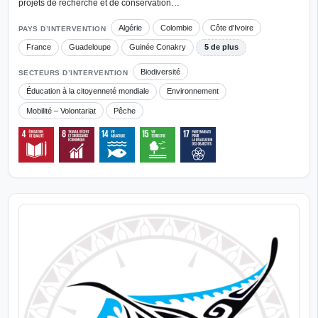
projets de recherche et de conservation…
Algérie
Colombie
Côte d'Ivoire
PAYS D’INTERVENTION
France
Guadeloupe
Guinée Conakry
5 de plus
Biodiversité
SECTEURS D’INTERVENTION
Éducation à la citoyenneté mondiale
Environnement
Mobilité – Volontariat
Pêche