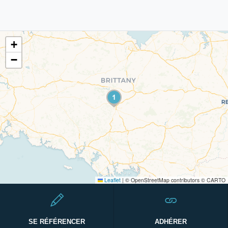
+
−
Leaflet
|
© OpenStreetMap contributors © CARTO
SE RÉFÉRENCER
ADHÉRER