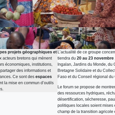
pes projets géographiques et
L’actualité de ce groupe concer
x acteurs bretons qui mènent
tiendra du
20 au 23 novembre
urs économiques, institutions,
Ingalan, Jardins du Monde, du
 partager des informations et
Bretagne Solidaire et du Collec
ssances. Ce sont des
espaces
Faso et du Conseil régional du
nt la mise en commun d’outils
Le forum se propose de montrer
es.
des ressources hydriques, récha
désertification, sécheresse, pau
politiques locales soient mises
champ de la transition agricole 