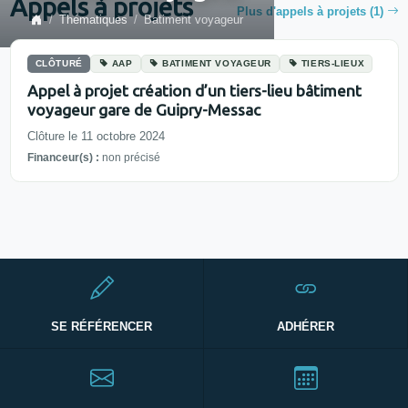
Appels à projets
Plus d'appels à projets (1)
Thématiques
Batiment voyageur
CLÔTURÉ
AAP
BATIMENT VOYAGEUR
TIERS-LIEUX
Appel à projet création d’un tiers-lieu bâtiment
voyageur gare de Guipry-Messac
Clôture le 11 octobre 2024
Financeur(s) :
non précisé
SE RÉFÉRENCER
ADHÉRER