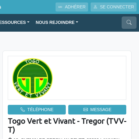
s
ADHÉRER
SE CONNECTER
ESSOURCES
NOUS REJOINDRE
TÉLÉPHONE
MESSAGE
Togo Vert et Vivant - Tregor (TVV-
T)