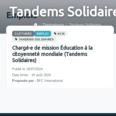
Tandems Solidair
Emplois
Thématiques
Tandems Solidaires
CLÔTURÉE
EMPLOI
ECM
TANDEMS SOLIDAIRES
Chargé·e de mission Éducation à la
citoyenneté mondiale (Tandems
Solidaires)
Publié le 18/07/2024
Date limite : 18 août 2024
Proposée par :
BFC International