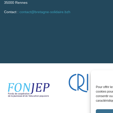
35000 Rennes
Contact :
contact@bretagne-solidaire.bzh
Pour offrir 
cookies pour
consentir ou
caractéristiq