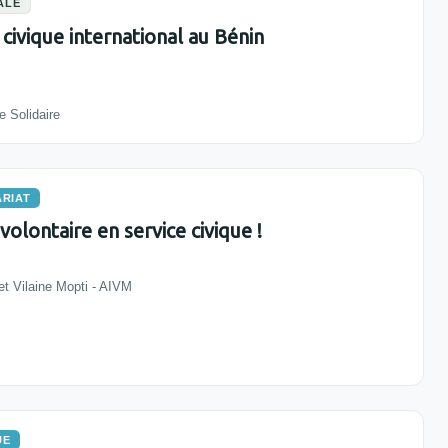
ALE
 civique international au Bénin
 Solidaire
RIAT
olontaire en service civique !
et Vilaine Mopti - AIVM
UE